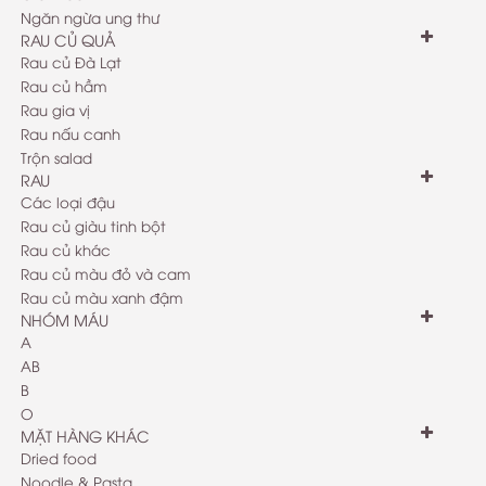
Ngăn ngừa ung thư
RAU CỦ QUẢ
Rau củ Đà Lạt
Rau củ hầm
Rau gia vị
Rau nấu canh
Trộn salad
RAU
Các loại đậu
Rau củ giàu tinh bột
Rau củ khác
Rau củ màu đỏ và cam
Rau củ màu xanh đậm
NHÓM MÁU
A
AB
B
O
MẶT HÀNG KHÁC
Dried food
Noodle & Pasta