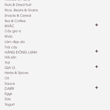
Nuts & Dried fruit
Rice, Beans & Grains
Snacks & Cereal
Tea & Coffee
KHÁC
Cây gia vị
Khác
Làm đẹp da
Trái cây
HÀNG ĐÔNG LẠNH
Hải sản
Thịt
GIA VỊ
Herbs & Spices
Oil
Sauce
DAIRY
Eggs
Sữa
Yogurt