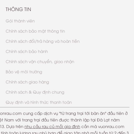
THÔNG TIN
Gói thành viên
Chính sách bảo mật thông tin
Chính sách đổi/trả hàng và hoàn tiền
Chính sách bảo hành
Chính sách vận chuyển, giao nhận
Bảo vệ môi trường
Chính sách giao hàng
Chính sách & Quy định chung
Quy định và hình thức thanh toán
onrau.com cung cấp dịch vụ "từ trang trại tới bàn ăn" đầu tiên ở
ệt Nam với trang trại đầu tiên đuợc thành lập tại Đà Lạt năm
13. Dựa trên
nhu cầu rau củ mỗi gia đình
cần mà vuonrau.com
ẽ
tính toán lượng rau phù hợp
để giao tận nhà mỗi tuần từ 2 đến 3