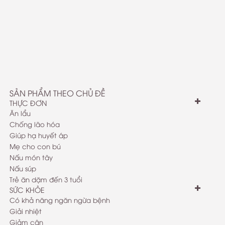
SẢN PHẨM THEO CHỦ ĐỀ
THỰC ĐƠN
Ăn lẩu
Chống lão hóa
Giúp hạ huyết áp
Mẹ cho con bú
Nấu món tây
Nấu súp
Trẻ ăn dặm đến 3 tuổi
SỨC KHỎE
Có khả năng ngăn ngừa bệnh
Giải nhiệt
Giảm cân