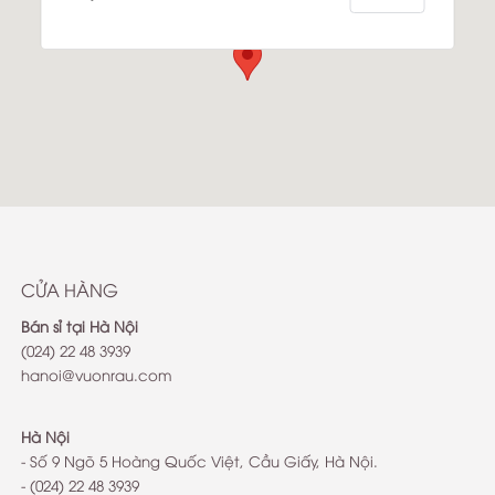
Kho vuonrau.com Q1
14B Đinh Tiên Hoàng P Đa Kao Q1 TPHCM
http://www.stromkapitaen.net
CỬA HÀNG
Bán sỉ tại Hà Nội
(024) 22 48 3939
hanoi@vuonrau.com
Hà Nội
- Số 9 Ngõ 5 Hoàng Quốc Việt, Cầu Giấy, Hà Nội.
- (024) 22 48 3939