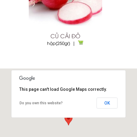
CỦ CẢI ĐỎ
hộp(250gr) |
This page can't load Google Maps correctly.
OK
Do you own this website?
Kho vuonrau.com Q1
14B Đinh Tiên Hoàng P Đa Kao Q1 TPHCM