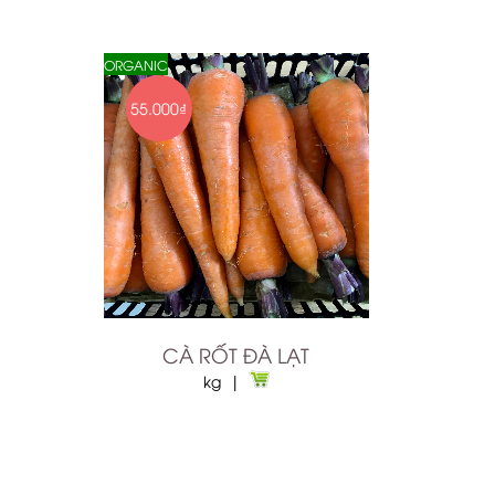
ORGANIC
55.000₫
CÀ RỐT ĐÀ LẠT
kg |