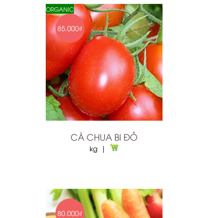
ORGANIC
85.000₫
CÀ CHUA BI ĐỎ
kg |
80.000₫