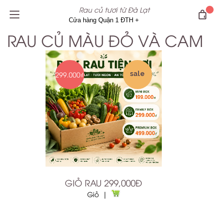
Rau củ tươi từ Đà Lạt
RAU CỦ MÀU ĐỎ VÀ CAM
299.000₫
sale
GIỎ RAU 299,000Đ
Giỏ |