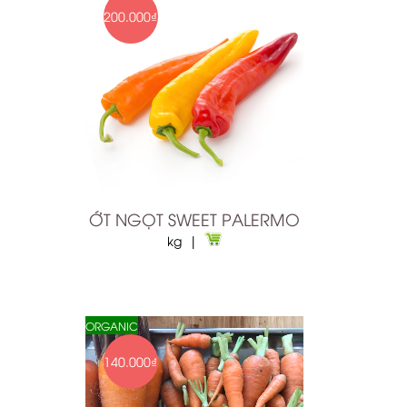
200.000₫
ỚT NGỌT SWEET PALERMO
kg |
ORGANIC
140.000₫