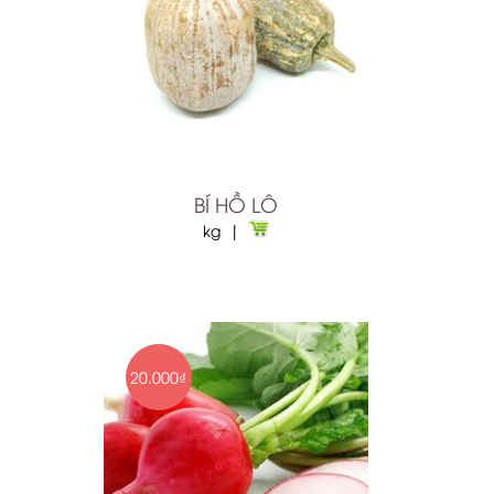
BÍ HỒ LÔ
kg |
20.000₫