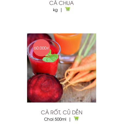
CÀ CHUA
kg |
60.000₫
CÀ RỐT, CỦ DỀN
Chai 500ml |