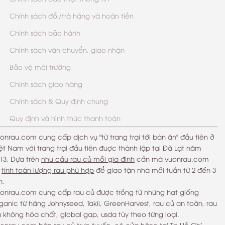
Chính sách đổi/trả hàng và hoàn tiền
Chính sách bảo hành
Chính sách vận chuyển, giao nhận
Bảo vệ môi trường
Chính sách giao hàng
Chính sách & Quy định chung
Quy định và hình thức thanh toán
onrau.com cung cấp dịch vụ "từ trang trại tới bàn ăn" đầu tiên ở
ệt Nam với trang trại đầu tiên đuợc thành lập tại Đà Lạt năm
13. Dựa trên
nhu cầu rau củ mỗi gia đình
cần mà vuonrau.com
ẽ
tính toán lượng rau phù hợp
để giao tận nhà mỗi tuần từ 2 đến 3
n.
onrau.com cung cấp rau củ được trồng từ những hạt giống
ganic từ hãng Johnyseed, Takii, GreenHarvest, rau củ an toàn, rau
 không hóa chất, global gap, usda tùy theo từng loại.
uonrau.com
bán rau củ trực tuyến
, có
cửa hàng tại Tp Hồ Chí