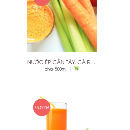
NƯỚC ÉP CẦN TÂY, CÀ RỐT, D...
chai 500ml |
75.000₫