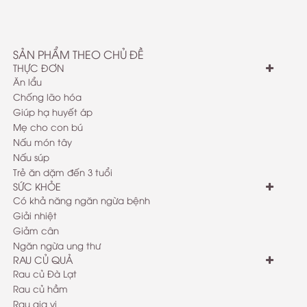
SẢN PHẨM THEO CHỦ ĐỀ
THỰC ĐƠN
Ăn lẩu
Chống lão hóa
Giúp hạ huyết áp
Mẹ cho con bú
Nấu món tây
Nấu súp
Trẻ ăn dặm đến 3 tuổi
SỨC KHỎE
Có khả năng ngăn ngừa bệnh
Giải nhiệt
Giảm cân
Ngăn ngừa ung thư
RAU CỦ QUẢ
Rau củ Đà Lạt
Rau củ hầm
Rau gia vị