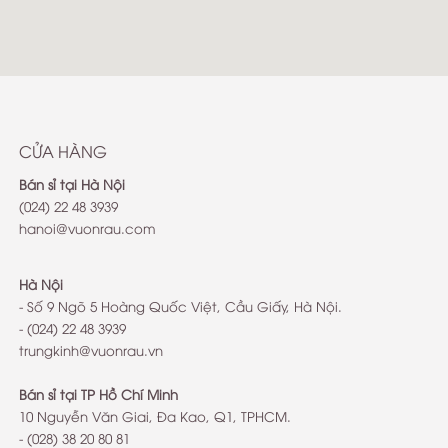
http://www.stromkapitaen.net
CỬA HÀNG
Bán sỉ tại Hà Nội
(024) 22 48 3939
hanoi@vuonrau.com
Hà Nội
- Số 9 Ngõ 5 Hoàng Quốc Việt, Cầu Giấy, Hà Nội.
- (024) 22 48 3939
trungkinh@vuonrau.vn
Bán sỉ tại TP Hồ Chí Minh
10 Nguyễn Văn Giai, Đa Kao, Q1, TPHCM.
- (028) 38 20 80 81