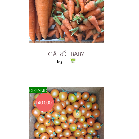
CÀ RỐT BABY
kg |
ORGANIC
140.000₫