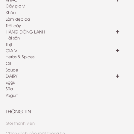
Cây gia vị
Khác
Làm đẹp da
Trái cây
HÀNG ĐÔNG LẠNH
Hải sản
Thịt
GIA VỊ
Herbs & Spices
Oil
Sauce
DAIRY
Eggs
Sữa
Yogurt
THÔNG TIN
Gói thành viên
Chính sách bảo mật thông tin