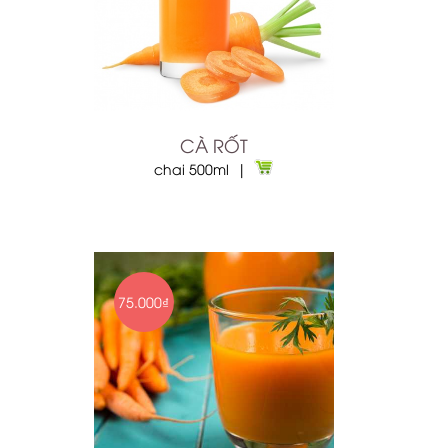
CÀ RỐT
chai 500ml |
75.000₫