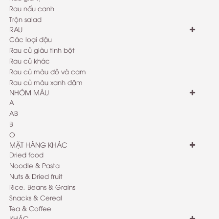
Rau nấu canh
Trộn salad
RAU
Các loại đậu
Rau củ giàu tinh bột
Rau củ khác
Rau củ màu đỏ và cam
Rau củ màu xanh đậm
NHÓM MÁU
A
AB
B
O
MẶT HÀNG KHÁC
Dried food
Noodle & Pasta
Nuts & Dried fruit
Rice, Beans & Grains
Snacks & Cereal
Tea & Coffee
KHÁC