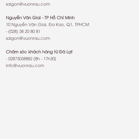
saigon@vuonrau.com
Nguyễn Văn Giai - TP Hồ Chí Minh
10 Nguyễn Văn Giai, Đa Kao, Q1, TPHCM
- (028) 38 20 80 81
saigon@vuonrau.com
Chăm sóc khách hàng từ Đà Lạt
-
02873038882
(8h - 17h30)
info@vuonrau.com