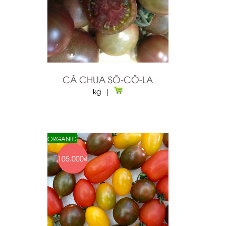
CÀ CHUA SÔ-CÔ-LA
kg |
ORGANIC
105.000₫