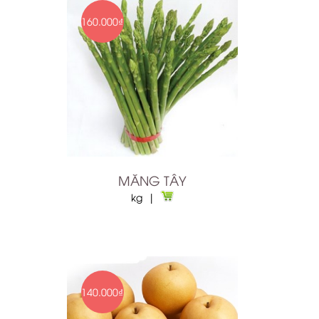
160.000₫
MĂNG TÂY
kg |
140.000₫