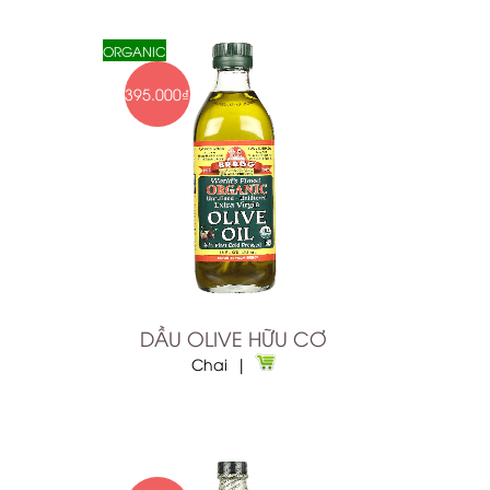
ORGANIC
395.000₫
DẦU OLIVE HỮU CƠ
Chai |