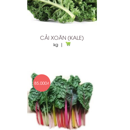
CẢI XOĂN (KALE)
kg |
85.000₫