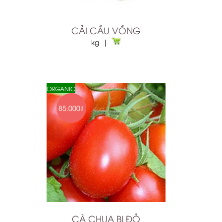
CẢI CẦU VỒNG
kg |
ORGANIC
85.000₫
CÀ CHUA BI ĐỎ