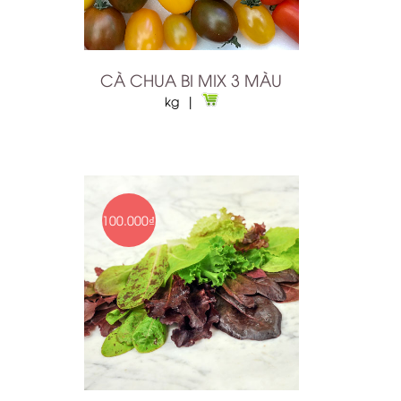
CÀ CHUA BI MIX 3 MÀU
kg |
100.000₫