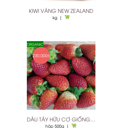
KIWI VÀNG NEW ZEALAND
kg |
ORGANIC
230.000₫
DÂU TÂY HỮU CƠ GIỐNG PHÁP ...
hộp 500g |