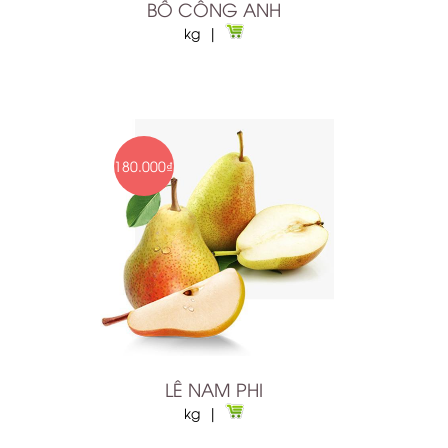
BỒ CÔNG ANH
kg |
180.000₫
LÊ NAM PHI
kg |