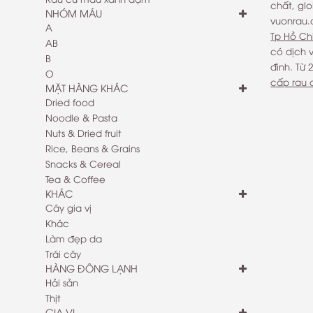
chất, glo
NHÓM MÁU
vuonrau
A
Tp Hồ Ch
AB
có dịch 
B
đình. Từ
O
cấp rau 
MẶT HÀNG KHÁC
Dried food
Noodle & Pasta
Nuts & Dried fruit
Rice, Beans & Grains
Snacks & Cereal
Tea & Coffee
KHÁC
Cây gia vị
Khác
Làm đẹp da
Trái cây
HÀNG ĐÔNG LẠNH
Hải sản
Thịt
GIA VỊ