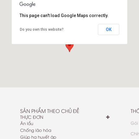
This page can't load Google Maps correctly.
OK
Do you own this website?
Kho vuonrau.com Q1
14B Đinh Tiên Hoàng P Đa Kao Q1 TPHCM
SẢN PHẨM THEO CHỦ ĐỀ
TH
THỰC ĐƠN
Gói
Ăn lẩu
Chống lão hóa
Chí
Giúp hạ huyết áp