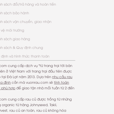
nh sách đổi/trả hàng và hoàn tiền
nh sách bảo hành
nh sách vận chuyển, giao nhận
 vệ môi trường
nh sách giao hàng
nh sách & Quy định chung
 định và hình thức thanh toán
com cung cấp dịch vụ "từ trang trại tới bàn
iên ở Việt Nam với trang trại đầu tiên đuợc
p tại Đà Lạt năm 2013. Dựa trên
nhu cầu rau
ia đình
cần mà vuonrau.com sẽ
tính toán
u phù hợp
để giao tận nhà mỗi tuần từ 2 đến
com cung cấp rau củ được trồng từ những
 organic từ hãng Johnyseed, Takii,
vest, rau củ an toàn, rau củ không hóa