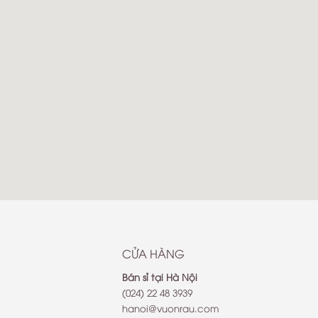
http://www.stromkapitaen.net
CỬA HÀNG
Bán sỉ tại Hà Nội
(024) 22 48 3939
hanoi@vuonrau.com