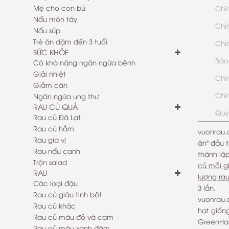
Mẹ cho con bú
Chí
Nấu món tây
Chí
Nấu súp
Trẻ ăn dặm đến 3 tuổi
Chí
SỨC KHỎE
Bảo
Có khả năng ngăn ngừa bệnh
Giải nhiệt
Chí
Giảm cân
Chí
Ngăn ngừa ung thư
RAU CỦ QUẢ
Quy
Rau củ Đà Lạt
Rau củ hầm
vuonrau.
Rau gia vị
ăn" đầu t
Rau nấu canh
thành lậ
Trộn salad
củ mỗi g
RAU
lượng ra
Các loại đậu
3 lần.
Rau củ giàu tinh bột
vuonrau.
Rau củ khác
hạt giống
Rau củ màu đỏ và cam
GreenHar
Rau củ màu xanh đậm