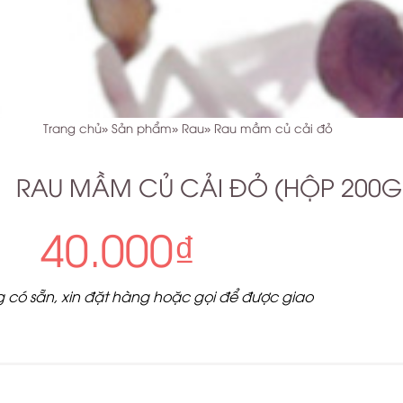
Trang chủ
Sản phẩm
Rau
Rau mầm củ cải đỏ
RAU MẦM CỦ CẢI ĐỎ (HỘP 200G
40.000₫
có sẵn, xin đặt hàng hoặc gọi để được giao