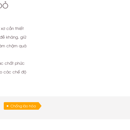
 ĐỎ
 xơ cần thiết
đề kháng, giữ
 làm chậm quá
các chất phức
ho các chế độ
Chống lão hóa