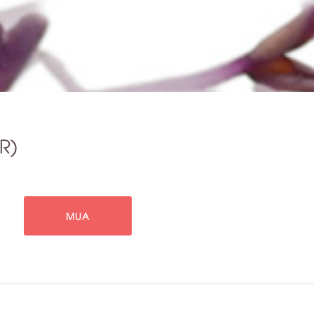
R)
MUA