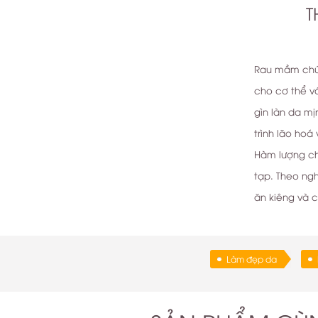
T
Rau mầm chứa 
cho cơ thể v
gìn làn da m
trình lão hoá
Hàm lượng ch
tạp. Theo ng
ăn kiêng và 
Làm đẹp da
4