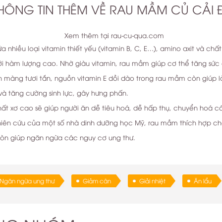
HÔNG TIN THÊM VỀ RAU MẦM CỦ CẢI
Xem thêm tại rau-cu-qua.com
nhiều loại vitamin thiết yếu (vitamin B, C, E…), amino axit và chất
ới hàm lượng cao. Nhờ giàu vitamin, rau mầm giúp cơ thể tăng sức 
ịn màng tươi tắn, nguồn vitamin E dồi dào trong rau mầm còn giúp
 và tăng cường sinh lực, gây hưng phấn.
ất xơ cao sẽ giúp người ăn dễ tiêu hoá, dễ hấp thụ, chuyển hoá 
hiên cứu của một số nhà dinh dưỡng học Mỹ, rau mầm thích hợp c
còn giúp ngăn ngừa các nguy cơ ung thư.
RAU MẦM CỦ CẢI ĐỎ
Ngăn ngừa ung thư
Giảm cân
Giải nhiệt
Ăn lẩu
0.000₫