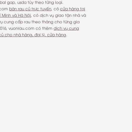
bal gap, usda tùy theo từng loại.
.com
bán rau củ trực tuyến
, có
cửa hàng tại
í Minh và Hà Nội
, có dịch vụ giao tận nhà và
vụ cung cấp rau theo tháng cho từng gia
 2016, vuonrau.com có thêm
dịch vụ cung
củ cho nhà hàng, đại lý, cửa hàng
.