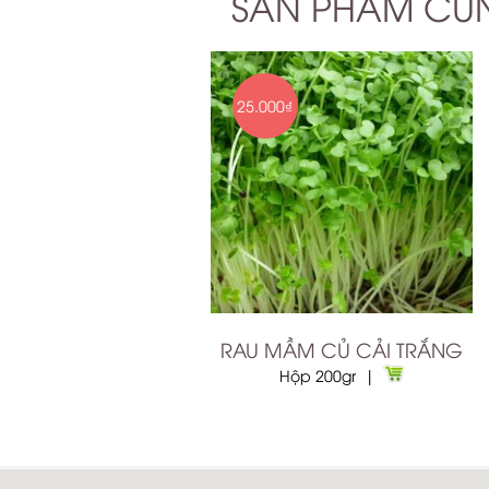
SẢN PHẨM C
25.000₫
RAU MẦM CỦ CẢI TRẮNG
Hộp 200gr |