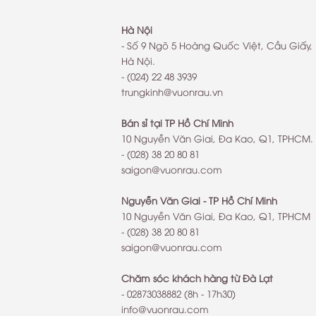
Hà Nội
- Số 9 Ngõ 5 Hoàng Quốc Việt, Cầu Giấy,
Hà Nội.
- (024) 22 48 3939
trungkinh@vuonrau.vn
Bán sỉ tại TP Hồ Chí Minh
10 Nguyễn Văn Giai, Đa Kao, Q1, TPHCM.
- (028) 38 20 80 81
saigon@vuonrau.com
Nguyễn Văn Giai - TP Hồ Chí Minh
10 Nguyễn Văn Giai, Đa Kao, Q1, TPHCM
- (028) 38 20 80 81
saigon@vuonrau.com
Chăm sóc khách hàng từ Đà Lạt
-
02873038882
(8h - 17h30)
info@vuonrau.com