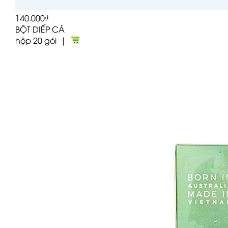
140.000₫
BỘT DIẾP CÁ
hộp 20 gói |