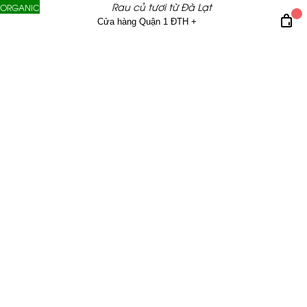
Rau củ tươi từ Đà Lạt
ORGANIC
ORGANIC
ORGANIC
ORGANIC
ORGANIC
ORGANIC
ORGANIC
ORGANIC
ORGANIC
ORGANIC
ORGANIC
ORGANIC