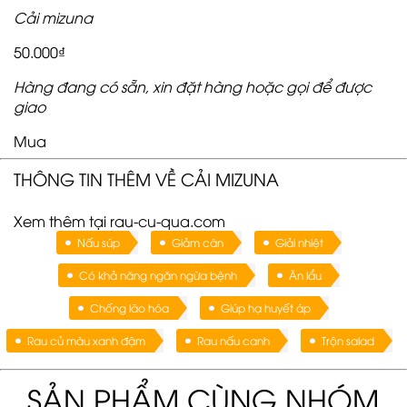
Cải mizuna
50.000₫
Hàng đang có sẵn, xin đặt hàng hoặc gọi để được
giao
Mua
THÔNG TIN THÊM VỀ CẢI MIZUNA
Xem thêm tại rau-cu-qua.com
Nấu súp
Giảm cân
Giải nhiệt
Có khả năng ngăn ngừa bệnh
Ăn lẩu
Chống lão hóa
Giúp hạ huyết áp
Rau củ màu xanh đậm
Rau nấu canh
Trộn salad
SẢN PHẨM CÙNG NHÓM