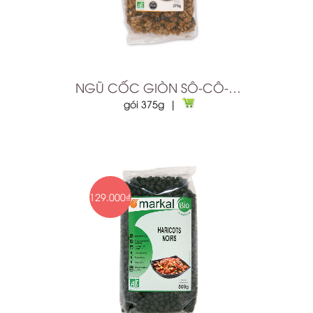
NGŨ CỐC GIÒN SÔ-CÔ-LA HỮU CƠ MARKAL
gói 375g |
129.000₫