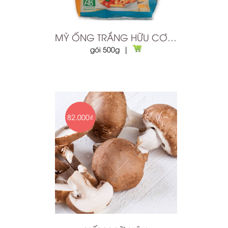
MỲ ỐNG TRẮNG HỮU CƠ PENNE MARKAL
gói 500g |
82.000₫