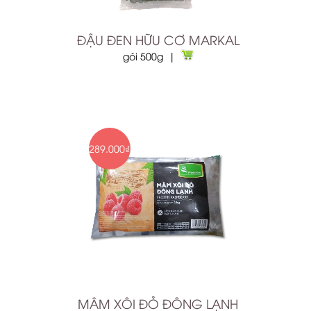
ĐẬU ĐEN HỮU CƠ MARKAL
gói 500g |
289.000₫
MÂM XÔI ĐỎ ĐÔNG LẠNH