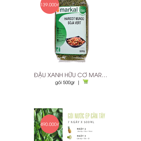
139.000₫
ĐẬU XANH HỮU CƠ MARKAL
gói 500gr |
490.000₫