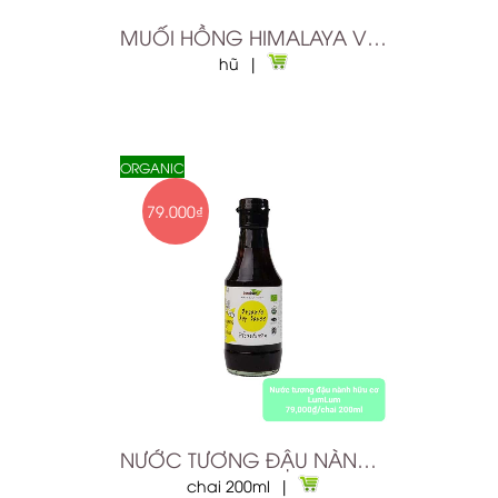
MUỐI HỒNG HIMALAYA VIPEP XAY NHUYỄN 1.1KG
hũ |
ORGANIC
79.000₫
NƯỚC TƯƠNG ĐẬU NÀNH HỮU CƠ
chai 200ml |