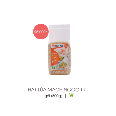
95.000₫
HẠT LÚA MẠCH NGỌC TRAI HỮU CƠ
gói (500g) |