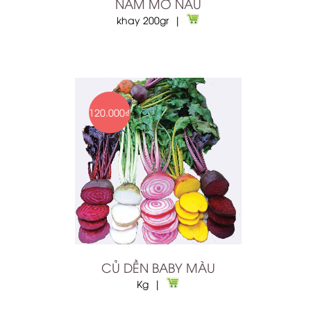
NẤM MỠ NÂU
khay 200gr |
120.000₫
CỦ DỀN BABY MÀU
Kg |