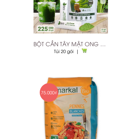
BỘT CẦN TÂY MẬT ONG SẤY LẠNH
Túi 20 gói |
75.000₫