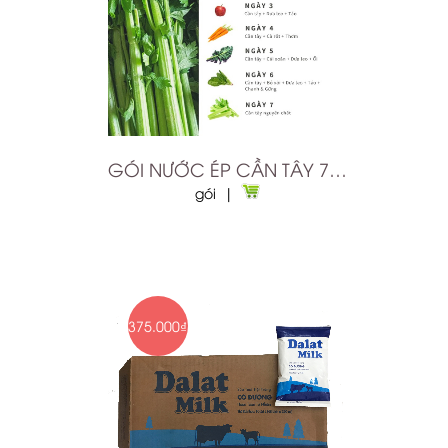
GÓI NƯỚC ÉP CẦN TÂY 7 NGÀY
gói |
375.000₫