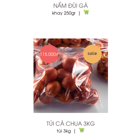
NẤM ĐÙI GÀ
khay 250gr |
115.000₫
sale
TÚI CÀ CHUA 3KG
túi 3kg |