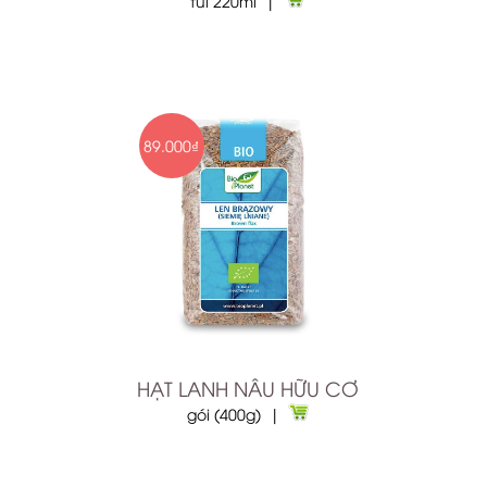
túi 220ml |
89.000₫
HẠT LANH NÂU HỮU CƠ
gói (400g) |