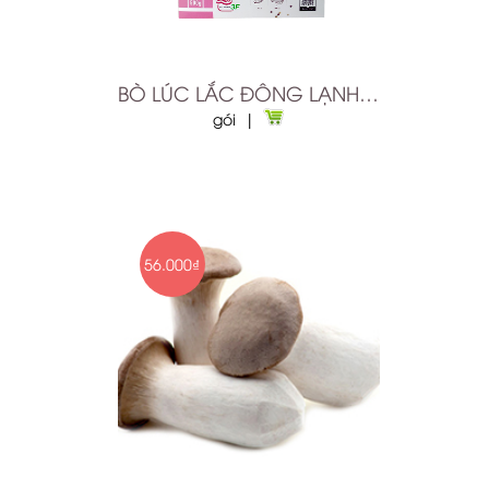
BÒ LÚC LẮC ĐÔNG LẠNH MRT 500G
gói |
56.000₫