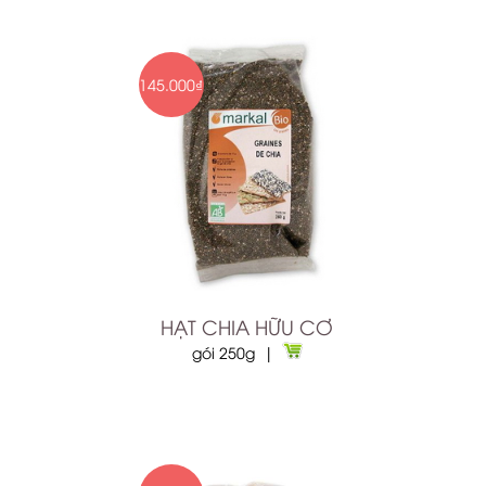
145.000₫
HẠT CHIA HỮU CƠ
gói 250g |