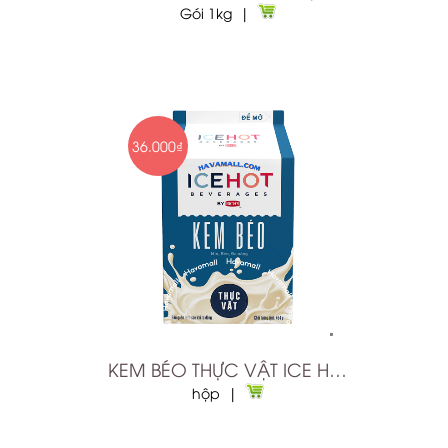
Gói 1kg |
36.000₫
KEM BÉO THỰC VẬT ICE HOT 454G
hộp |