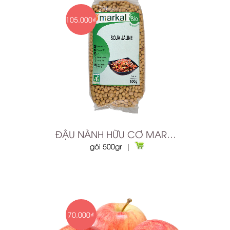
105.000₫
ĐẬU NÀNH HỮU CƠ MARKAL
gói 500gr |
70.000₫