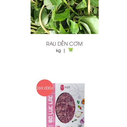
RAU DỀN CƠM
kg |
269.000₫