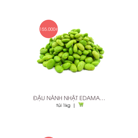
155.000₫
ĐẬU NÀNH NHẬT EDAMAME LOẠI HẠT ĐÔNG LẠNH 1KG
túi 1kg |