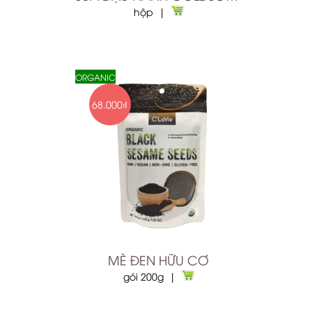
hộp |
ORGANIC
68.000₫
MÈ ĐEN HỮU CƠ
gói 200g |