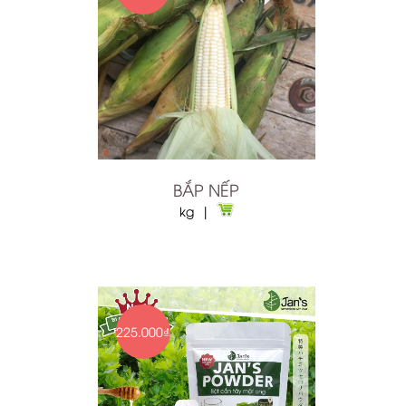
BẮP NẾP
kg |
225.000₫