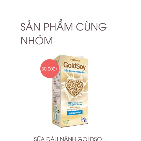
SẢN PHẨM CÙNG
NHÓM
30.000₫
SỮA ĐẬU NÀNH GOLDSOY GIÀU ĐẠM KHÔNG ĐƯỜNG 1L