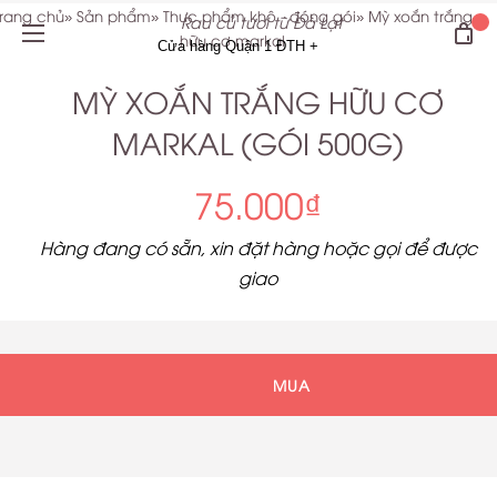
rang chủ
Sản phẩm
Thực phẩm khô - đóng gói
Mỳ xoắn trắng
Rau củ tươi từ Đà Lạt
hữu cơ markal
MỲ XOẮN TRẮNG HỮU CƠ
MARKAL (GÓI 500G)
75.000₫
Hàng đang có sẵn, xin đặt hàng hoặc gọi để được
giao
MUA