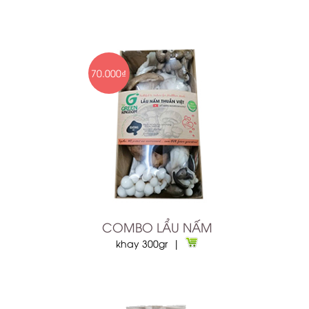
70.000₫
COMBO LẨU NẤM
khay 300gr |