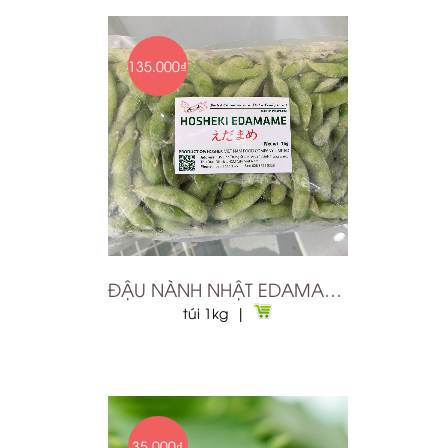
135.000₫
ĐẬU NÀNH NHẬT EDAMAME TRÁI ĐÔNG LẠNH 1KG
túi 1kg |
35.000₫